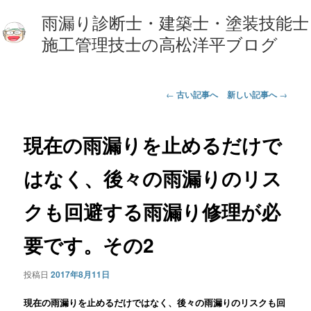
雨漏り診断士・建築士・塗装技能士
施工管理技士の高松洋平ブログ
投
←
古い記事へ
新しい記事へ
→
稿
ナ
ビ
現在の雨漏りを止めるだけで
ゲ
ー
はなく、後々の雨漏りのリス
シ
ョ
クも回避する雨漏り修理が必
ン
要です。その2
投稿日
2017年8月11日
現在の雨漏りを止めるだけではなく、後々の雨漏りのリスクも回