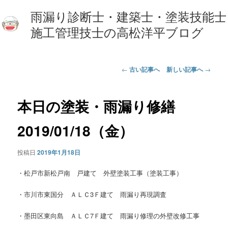
雨漏り診断士・建築士・塗装技能士
施工管理技士の高松洋平ブログ
投
←
古い記事へ
新しい記事へ
→
稿
ナ
ビ
本日の塗装・雨漏り修繕
ゲ
ー
2019/01/18（金）
シ
ョ
投稿日
2019年1月18日
ン
・松戸市新松戸南 戸建て 外壁塗装工事（塗装工事）
・市川市東国分 ＡＬＣ3Ｆ建て 雨漏り再現調査
・墨田区東向島 ＡＬＣ7Ｆ建て 雨漏り修理の外壁改修工事