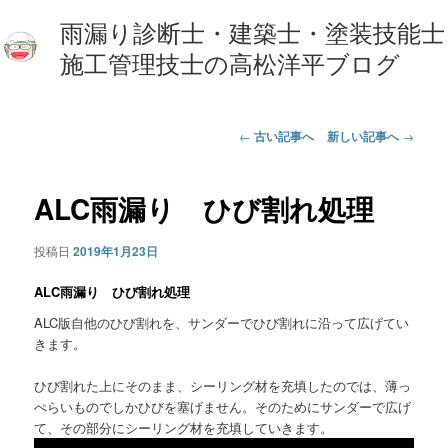
雨漏り診断士・建築士・塗装技能士
施工管理技士の高松洋平ブログ
投
←
古い記事へ
新しい記事へ
→
稿
ナ
ビ
ALC雨漏り ひび割れ処理
ゲ
ー
投稿日
2019年1月23日
シ
ョ
ALC雨漏り ひび割れ処理
ン
ALC版自他のひび割れを、サンダーでひび割れに沿って広げてい
きます。
ひび割れた上にそのまま、シーリング材を充填したのでは、薄っ
ぺらいものでしかひびを塞げません。そのためにサンダーで広げ
て、その部分にシーリング材を充填していきます。