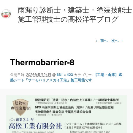
雨漏り診断士・建築士・塗装技能士
施工管理技士の高松洋平ブログ
画
← 前へ
次へ →
像
ナ
ビ
Thermobarrier-8
ゲ
ー
公開日時:
2026年5月24日
@
681 × 423
カテゴリー:
【工場・倉庫】遮
シ
熱シート「サーモバリアスカイ工法」施工可能です
ョ
ン