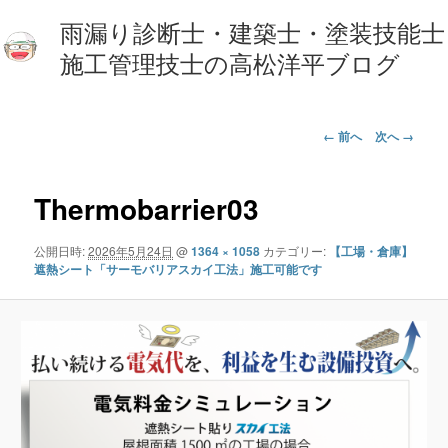
雨漏り診断士・建築士・塗装技能士
施工管理技士の高松洋平ブログ
画
← 前へ
次へ →
像
ナ
ビ
Thermobarrier03
ゲ
ー
公開日時:
2026年5月24日
@
1364 × 1058
カテゴリー:
【工場・倉庫】
シ
遮熱シート「サーモバリアスカイ工法」施工可能です
ョ
ン