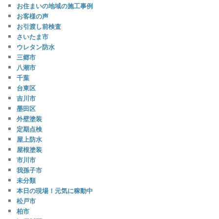
お住まいの地域の施工事例
お客様の声
お引渡し前検査
さいたま市
ウレタン防水
三郷市
八潮市
千葉
台東区
吉川市
墨田区
外壁塗装
定期点検
屋上防水
屋根塗装
市川市
我孫子市
未分類
本日の現場！元気に稼動中
松戸市
柏市