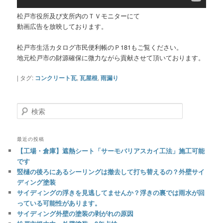
松戸市役所及び支所内のＴＶモニターにて
動画広告を放映しております。
松戸市生活カタログ市民便利帳のＰ181もご覧ください。
地元松戸市の財源確保に微力ながら貢献させて頂いております。
|
タグ:
コンクリート瓦
,
瓦屋根
,
雨漏り
検
索
最近の投稿
【工場・倉庫】遮熱シート「サーモバリアスカイ工法」施工可能
です
竪樋の後ろにあるシーリングは撤去して打ち替えるの？外壁サイ
ディング塗装
サイディングの浮きを見逃してませんか？浮きの裏では雨水が回
っている可能性があります。
サイディング外壁の塗装の剥がれの原因