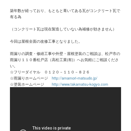
築年数が経っており、もともと葺いてある瓦がコンクリート瓦で
有る為
（コンクリート瓦は現在製造していない為補修が効きません）
今回は屋根全面の改修工事となりました。
雨漏りの調査・修繕工事や外壁・屋根塗装のご相談は、松戸市の
雨漏り１１０番松戸店（高松工業(有)）へお気軽にご相談くださ
い。
☆フリーダイヤル ０１２０－１１０－８２６
☆雨漏りホームページ
http://amamori-matsudo.jp/
☆塗装ホームページ
http://www.takamatsu-kogyo.com