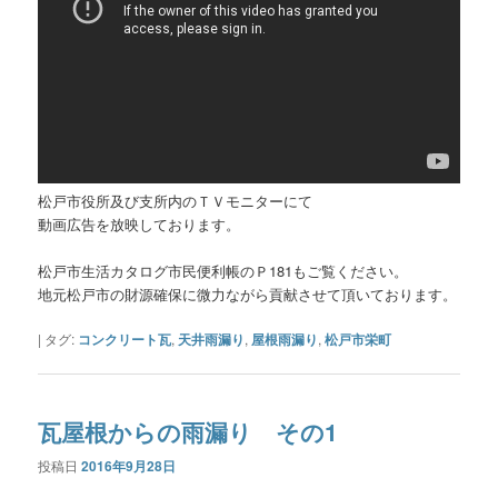
松戸市役所及び支所内のＴＶモニターにて
動画広告を放映しております。
松戸市生活カタログ市民便利帳のＰ181もご覧ください。
地元松戸市の財源確保に微力ながら貢献させて頂いております。
|
タグ:
コンクリート瓦
,
天井雨漏り
,
屋根雨漏り
,
松戸市栄町
瓦屋根からの雨漏り その1
投稿日
2016年9月28日