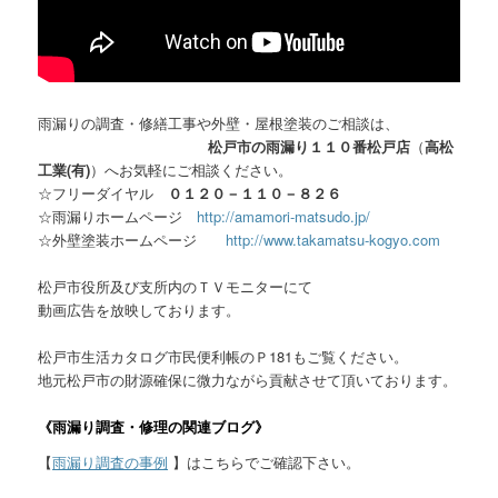
雨漏りの調査・修繕工事や外壁・屋根塗装のご相談は、
松戸市の雨漏り１１０番松戸店
（
高松
工業(有)
）へお気軽にご相談ください。
☆フリーダイヤル
０１２０－１１０－８２６
☆雨漏りホームページ
http://amamori-matsudo.jp/
☆外壁塗装ホームページ
http://www.takamatsu-kogyo.com
松戸市役所及び支所内のＴＶモニターにて
動画広告を放映しております。
松戸市生活カタログ市民便利帳のＰ181もご覧ください。
地元松戸市の財源確保に微力ながら貢献させて頂いております。
《雨漏り調査・修理の関連ブログ》
【
雨漏り調査の事例
】はこちらでご確認下さい。