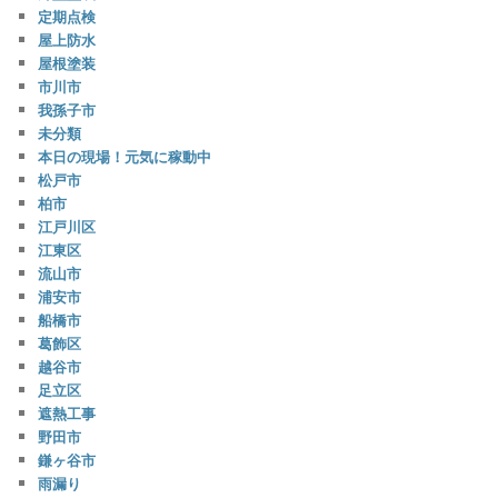
定期点検
屋上防水
屋根塗装
市川市
我孫子市
未分類
本日の現場！元気に稼動中
松戸市
柏市
江戸川区
江東区
流山市
浦安市
船橋市
葛飾区
越谷市
足立区
遮熱工事
野田市
鎌ヶ谷市
雨漏り