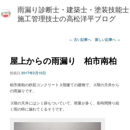
雨漏り診断士・建築士・塗装技能士
施工管理技士の高松洋平ブログ
投
←
古い記事へ
新しい記事へ
→
稿
ナ
ビ
屋上からの雨漏り 柏市南柏
ゲ
ー
投稿日
2017年2月10日
シ
ョ
柏市南柏の鉄筋コンクリート３階建ての建物で、３階の天井から
ン
の雨漏りです。
３階の天井にはシミ跡もついていて、雨量が多く、長時間降り続
く雨の時に漏れてくるそうです。