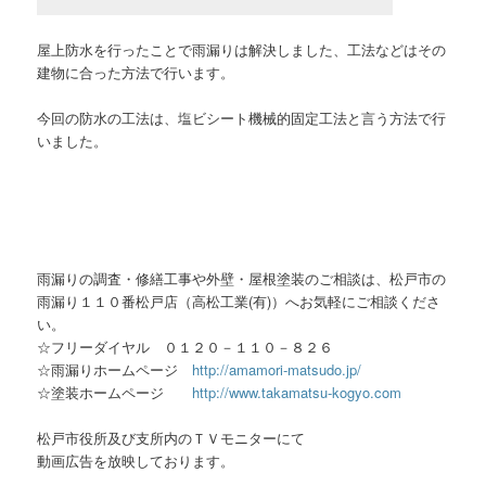
屋上防水を行ったことで雨漏りは解決しました、工法などはその
建物に合った方法で行います。
今回の防水の工法は、塩ビシート機械的固定工法と言う方法で行
いました。
雨漏りの調査・修繕工事や外壁・屋根塗装のご相談は、松戸市の
雨漏り１１０番松戸店（高松工業(有)）へお気軽にご相談くださ
い。
☆フリーダイヤル ０１２０－１１０－８２６
☆雨漏りホームページ
http://amamori-matsudo.jp/
☆塗装ホームページ
http://www.takamatsu-kogyo.com
松戸市役所及び支所内のＴＶモニターにて
動画広告を放映しております。