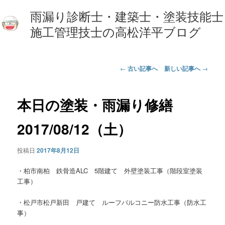
雨漏り診断士・建築士・塗装技能士
施工管理技士の高松洋平ブログ
投
←
古い記事へ
新しい記事へ
→
稿
ナ
ビ
本日の塗装・雨漏り修繕
ゲ
ー
2017/08/12（土）
シ
ョ
投稿日
2017年8月12日
ン
・柏市南柏 鉄骨造ALC 5階建て 外壁塗装工事（階段室塗装
工事）
・松戸市松戸新田 戸建て ルーフバルコニー防水工事（防水工
事）