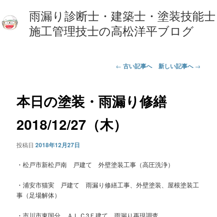
雨漏り診断士・建築士・塗装技能士
施工管理技士の高松洋平ブログ
投
←
古い記事へ
新しい記事へ
→
稿
ナ
ビ
本日の塗装・雨漏り修繕
ゲ
ー
2018/12/27（木）
シ
ョ
投稿日
2018年12月27日
ン
・松戸市新松戸南 戸建て 外壁塗装工事（高圧洗浄）
・浦安市猫実 戸建て 雨漏り修繕工事、外壁塗装、屋根塗装工
事（足場解体）
・市川市東国分 ＡＬＣ3Ｆ建て 雨漏り再現調査