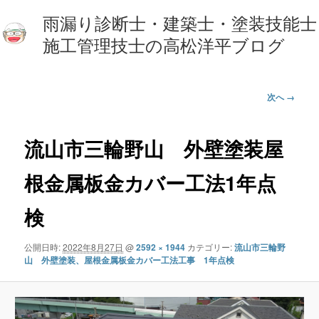
雨漏り診断士・建築士・塗装技能士
施工管理技士の高松洋平ブログ
画
次へ →
像
ナ
ビ
流山市三輪野山 外壁塗装屋
ゲ
ー
根金属板金カバー工法1年点
シ
ョ
検
ン
公開日時:
2022年8月27日
@
2592 × 1944
カテゴリー:
流山市三輪野
山 外壁塗装、屋根金属板金カバー工法工事 1年点検