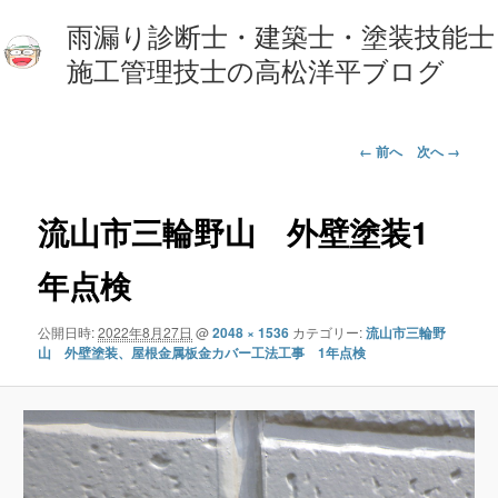
雨漏り診断士・建築士・塗装技能士
施工管理技士の高松洋平ブログ
画
← 前へ
次へ →
像
ナ
ビ
流山市三輪野山 外壁塗装1
ゲ
ー
年点検
シ
ョ
公開日時:
2022年8月27日
@
2048 × 1536
カテゴリー:
流山市三輪野
ン
山 外壁塗装、屋根金属板金カバー工法工事 1年点検