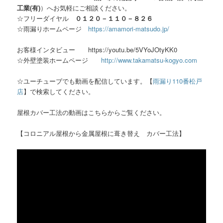
工業(有)
）へお気軽にご相談ください。
☆フリーダイヤル
０１２０－１１０－８２６
☆雨漏りホームページ
https://amamori-matsudo.jp/
お客様インタビュー https://youtu.be/5VYoJOtyKK0
☆外壁塗装ホームページ
http://www.takamatsu-kogyo.com
☆ユーチューブでも動画を配信しています。【
雨漏り110番松戸
店
】で検索してください。
屋根カバー工法の動画はこちらからご覧ください。
【コロニアル屋根から金属屋根に葺き替え カバー工法】