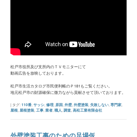
松戸市役所及び支所内のＴＶモニターにて
動画広告を放映しております。
松戸市生活カタログ市民便利帳のＰ181もご覧ください。
地元松戸市の財源確保に微力ながら貢献させて頂いております。
|
タグ:
110番
,
サッシ
,
修理
,
原因
,
外壁
,
外壁塗装
,
失敗しない
,
専門家
,
屋根
,
屋根塗装
,
工事
,
業者
,
職人
,
調査
,
高松工業有限会社
外壁塗装工事のための足場仮