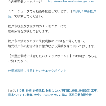
☆外壁塗装ホームページ
http://www.takamatsu-kogyo.com
☆ユーチューブでも動画を配信しています。【
雨漏り110番松戸
店
】で検索してください。
松戸市役所及び支所内のＴＶモニターにて
動画広告を放映しております。
松戸市生活カタログ市民便利帳のＰ181もご覧ください。
地元松戸市の財源確保に微力ながら貢献させて頂いております。
【外壁塗装時に注意したいチェックポイント】の動画はこちらを
ご覧ください。
外壁塗装時に注意したいチェックポイント
|
タグ:
110番
,
外壁
,
外壁塗装
,
失敗しない
,
専門家
,
屋根
,
屋根塗装
,
工事
,
日本ペイント
,
業者
,
水性シリコンセラUV
,
職人
,
高松工業有限会社