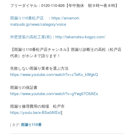
フリーダイヤル：0120-110-826【年中無休 朝９時〜夜８時】
雨漏り110番松戸店
：
https://amamori-
matsudo.jp/news/category/voice
外壁塗装の高松工業(有)
：
http://takamatsu-kogyo.com/
【雨漏り110番松戸店チャンネル】雨漏り診断士の高松（松戸店
代表）がホンネで語ります！
失敗しない雨漏り業者を選ぶ方法
https://www.youtube.com/watch?v=zTeKo_kWgkQ
雨漏りの保証書
https://www.youtube.com/watch?v=gYwg57O5AEs
雨漏り修理費用の相場 松戸市
https://youtu.be/e-BSe0AfEsI
[
|
タグ:
雨漏り110番