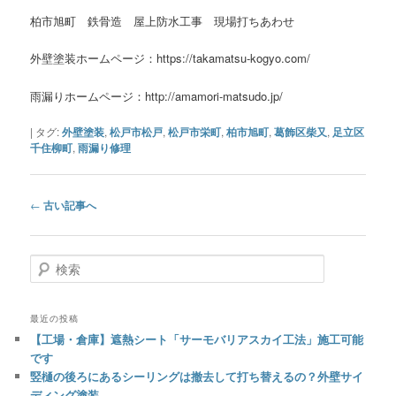
柏市旭町 鉄骨造 屋上防水工事 現場打ちあわせ
外壁塗装ホームページ：https://takamatsu-kogyo.com/
雨漏りホームページ：http://amamori-matsudo.jp/
|
タグ:
外壁塗装
,
松戸市松戸
,
松戸市栄町
,
柏市旭町
,
葛飾区柴又
,
足立区
千住柳町
,
雨漏り修理
投
←
古い記事へ
稿
ナ
ビ
検
ゲ
索
ー
シ
最近の投稿
ョ
【工場・倉庫】遮熱シート「サーモバリアスカイ工法」施工可能
ン
です
竪樋の後ろにあるシーリングは撤去して打ち替えるの？外壁サイ
ディング塗装