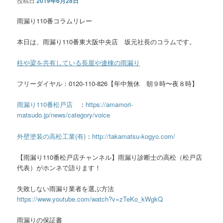
投稿日
2019年6月28日
雨漏り110番コラムリレー
本日は、雨漏り110番東大阪中央店 坂元社長のコラムです。
柱や梁を共有している長屋や連棟の雨漏り
フリーダイヤル：0120-110-826【年中無休 朝９時〜夜８時】
雨漏り110番松戸店
：
https://amamori-
matsudo.jp/news/category/voice
外壁塗装の高松工業(有)
：
http://takamatsu-kogyo.com/
【雨漏り110番松戸店チャンネル】雨漏り診断士の高松（松戸店
代表）がホンネで語ります！
失敗しない雨漏り業者を選ぶ方法
https://www.youtube.com/watch?v=zTeKo_kWgkQ
雨漏りの保証書