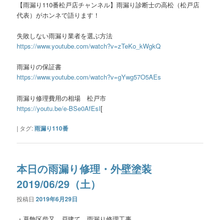
【雨漏り110番松戸店チャンネル】雨漏り診断士の高松（松戸店
代表）がホンネで語ります！
失敗しない雨漏り業者を選ぶ方法
https://www.youtube.com/watch?v=zTeKo_kWgkQ
雨漏りの保証書
https://www.youtube.com/watch?v=gYwg57O5AEs
雨漏り修理費用の相場 松戸市
https://youtu.be/e-BSe0AfEsI
[
|
タグ:
雨漏り110番
本日の雨漏り修理・外壁塗装
2019/06/29（土）
投稿日
2019年6月29日
・葛飾区柴又 戸建て 雨漏り修理工事