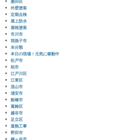
墨田区
外壁塗装
定期点検
屋上防水
屋根塗装
市川市
我孫子市
未分類
本日の現場！元気に稼動中
松戸市
柏市
江戸川区
江東区
流山市
浦安市
船橋市
葛飾区
越谷市
足立区
遮熱工事
野田市
鎌ヶ谷市