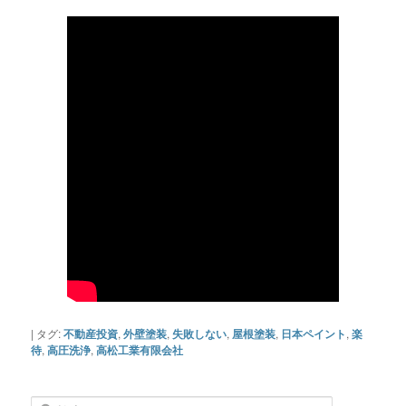
|
タグ:
不動産投資
,
外壁塗装
,
失敗しない
,
屋根塗装
,
日本ペイント
,
楽
待
,
高圧洗浄
,
高松工業有限会社
検