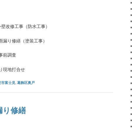
）
外壁改修工事（防水工事）
雨漏り修繕（塗装工事）
事前調査
り現地打合せ
安市富士見
,
葛飾区奥戸
漏り修繕
）