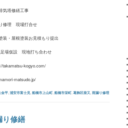
排気塔修繕工事
り修理 現場打合せ
塗装・屋根塗装お見積もり提出
 足場仮設 現地打ち合わせ
kamatsu-kogyo.com/
ri-matsudo.jp/
大金平
,
浦安市富士見
,
船橋市上山町
,
船橋市栄町
,
葛飾区柴又
,
雨漏り修理
漏り修繕