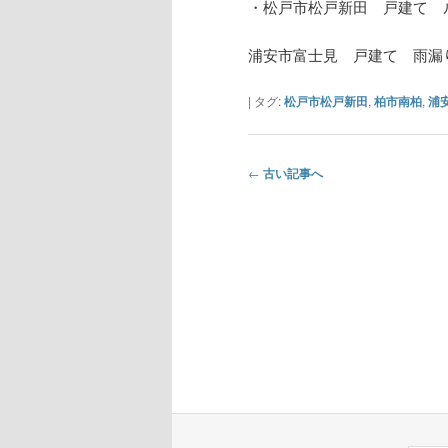
・松戸市松戸新田 戸建て 
浦安市富士見 戸建て 雨漏
|
タグ:
松戸市松戸新田
,
柏市南柏
,
浦
投
←
古い記事へ
稿
ナ
ビ
ゲ
ー
シ
ョ
ン