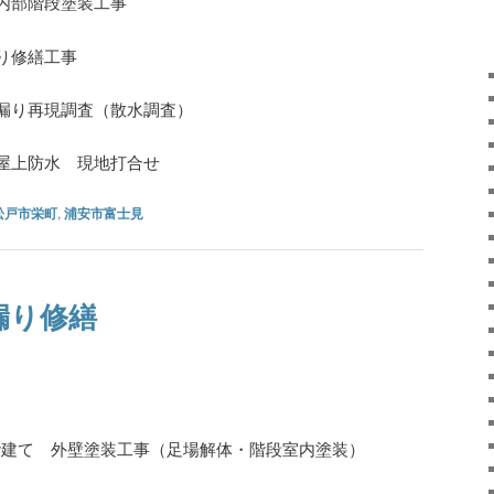
内部階段塗装工事
り修繕工事
漏り再現調査（散水調査）
屋上防水 現地打合せ
松戸市栄町
,
浦安市富士見
漏り修繕
）
5階建て 外壁塗装工事（足場解体・階段室内塗装）