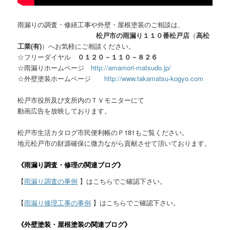
雨漏りの調査・修繕工事や外壁・屋根塗装のご相談は、
松戸市の雨漏り１１０番松戸店
（
高松
工業(有)
）へお気軽にご相談ください。
☆フリーダイヤル
０１２０－１１０－８２６
☆雨漏りホームページ
http://amamori-matsudo.jp/
☆外壁塗装ホームページ
http://www.takamatsu-kogyo.com
松戸市役所及び支所内のＴＶモニターにて
動画広告を放映しております。
松戸市生活カタログ市民便利帳のＰ181もご覧ください。
地元松戸市の財源確保に微力ながら貢献させて頂いております。
《雨漏り調査・修理の関連ブログ》
【
雨漏り調査の事例
】はこちらでご確認下さい。
【
雨漏り修理工事の事例
】はこちらでご確認下さい。
《外壁塗装・屋根塗装の関連ブログ》