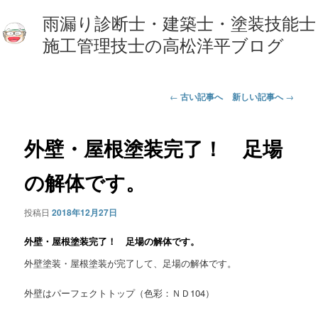
雨漏り診断士・建築士・塗装技能士
施工管理技士の高松洋平ブログ
投
←
古い記事へ
新しい記事へ
→
稿
ナ
ビ
外壁・屋根塗装完了！ 足場
ゲ
ー
の解体です。
シ
ョ
投稿日
2018年12月27日
ン
外壁・屋根塗装完了！ 足場の解体です。
外壁塗装・屋根塗装が完了して、足場の解体です。
外壁はパーフェクトトップ（色彩：ＮＤ104）