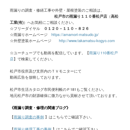
雨漏りの調査・修繕工事や外壁・屋根塗装のご相談は、
松戸市の雨漏り１１０番松戸店
（
高松
工業(有)
）へお気軽にご相談ください。
☆フリーダイヤル
０１２０－１１０－８２６
☆雨漏りホームページ
https://amamori-matsudo.jp/
☆外壁塗装ホームページ
http://www.takamatsu-kogyo.com
☆ユーチューブでも動画を配信しています。【
雨漏り110番松戸
店
】で検索してください。
松戸市役所及び支所内のＴＶモニターにて
動画広告を放映しております。
松戸市生活カタログ市民便利帳のＰ181もご覧ください。
地元松戸市の財源確保に微力ながら貢献させて頂いております。
《雨漏り調査・修理の関連ブログ》
【
雨漏り調査の事例
】はこちらでご確認下さい。
【
雨漏り修理工事の事例
】はこちらでご確認下さい。