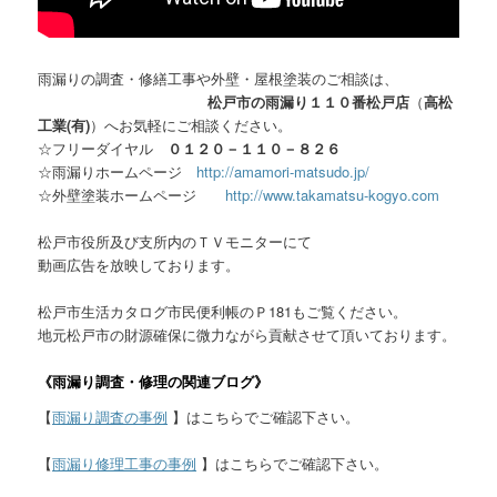
雨漏りの調査・修繕工事や外壁・屋根塗装のご相談は、
松戸市の雨漏り１１０番松戸店
（
高松
工業(有)
）へお気軽にご相談ください。
☆フリーダイヤル
０１２０－１１０－８２６
☆雨漏りホームページ
http://amamori-matsudo.jp/
☆外壁塗装ホームページ
http://www.takamatsu-kogyo.com
松戸市役所及び支所内のＴＶモニターにて
動画広告を放映しております。
松戸市生活カタログ市民便利帳のＰ181もご覧ください。
地元松戸市の財源確保に微力ながら貢献させて頂いております。
《雨漏り調査・修理の関連ブログ》
【
雨漏り調査の事例
】はこちらでご確認下さい。
【
雨漏り修理工事の事例
】はこちらでご確認下さい。