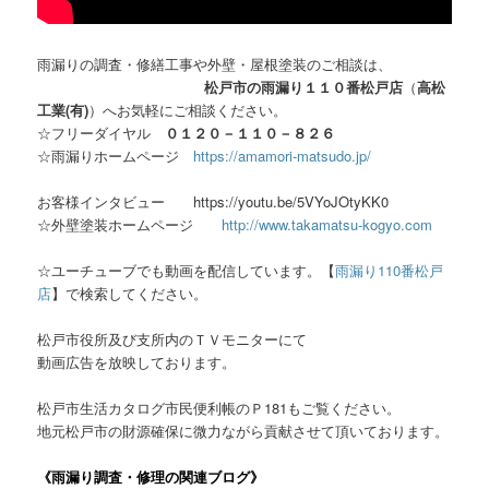
雨漏りの調査・修繕工事や外壁・屋根塗装のご相談は、
松戸市の雨漏り１１０番松戸店
（
高松
工業(有)
）へお気軽にご相談ください。
☆フリーダイヤル
０１２０－１１０－８２６
☆雨漏りホームページ
https://amamori-matsudo.jp/
お客様インタビュー https://youtu.be/5VYoJOtyKK0
☆外壁塗装ホームページ
http://www.takamatsu-kogyo.com
☆ユーチューブでも動画を配信しています。【
雨漏り110番松戸
店
】で検索してください。
松戸市役所及び支所内のＴＶモニターにて
動画広告を放映しております。
松戸市生活カタログ市民便利帳のＰ181もご覧ください。
地元松戸市の財源確保に微力ながら貢献させて頂いております。
《雨漏り調査・修理の関連ブログ》