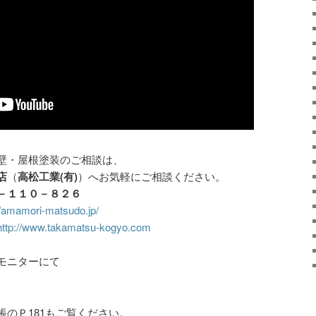
繕工事や外壁・屋根塗装のご相談は、
店
（
高松工業(有)
）へお気軽にご相談ください。
－１１０－８２６
//amamori-matsudo.jp/
http://www.takamatsu-kogyo.com
モニターにて
。
のＰ181もご覧ください。