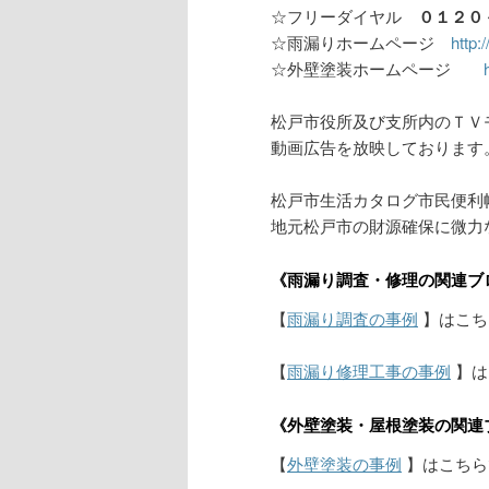
☆フリーダイヤル
０１２０
☆雨漏りホームページ
http:
☆外壁塗装ホームページ
松戸市役所及び支所内のＴＶ
動画広告を放映しております
松戸市生活カタログ市民便利帳
地元松戸市の財源確保に微力
《雨漏り調査・修理の関連ブ
【
雨漏り調査の事例
】はこち
【
雨漏り修理工事の事例
】は
《外壁塗装・屋根塗装の関連
【
外壁塗装の事例
】はこちら