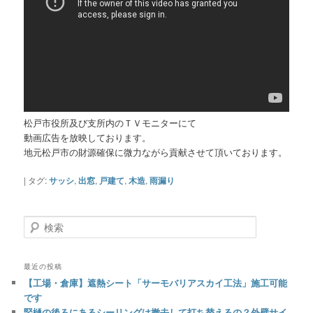
松戸市役所及び支所内のＴＶモニターにて
動画広告を放映しております。
地元松戸市の財源確保に微力ながら貢献させて頂いております。
|
タグ:
サッシ
,
出窓
,
戸建て
,
木造
,
雨漏り
検
索
最近の投稿
【工場・倉庫】遮熱シート「サーモバリアスカイ工法」施工可能
です
竪樋の後ろにあるシーリングは撤去して打ち替えるの？外壁サイ