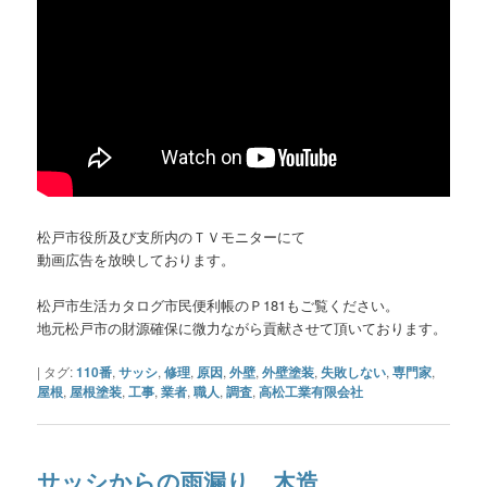
松戸市役所及び支所内のＴＶモニターにて
動画広告を放映しております。
松戸市生活カタログ市民便利帳のＰ181もご覧ください。
地元松戸市の財源確保に微力ながら貢献させて頂いております。
|
タグ:
110番
,
サッシ
,
修理
,
原因
,
外壁
,
外壁塗装
,
失敗しない
,
専門家
,
屋根
,
屋根塗装
,
工事
,
業者
,
職人
,
調査
,
高松工業有限会社
サッシからの雨漏り 木造