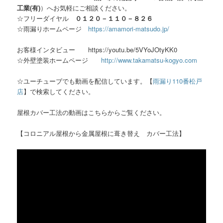
工業(有)
）へお気軽にご相談ください。
☆フリーダイヤル
０１２０－１１０－８２６
☆雨漏りホームページ
https://amamori-matsudo.jp/
お客様インタビュー https://youtu.be/5VYoJOtyKK0
☆外壁塗装ホームページ
http://www.takamatsu-kogyo.com
☆ユーチューブでも動画を配信しています。【
雨漏り110番松戸
店
】で検索してください。
屋根カバー工法の動画はこちらからご覧ください。
【コロニアル屋根から金属屋根に葺き替え カバー工法】